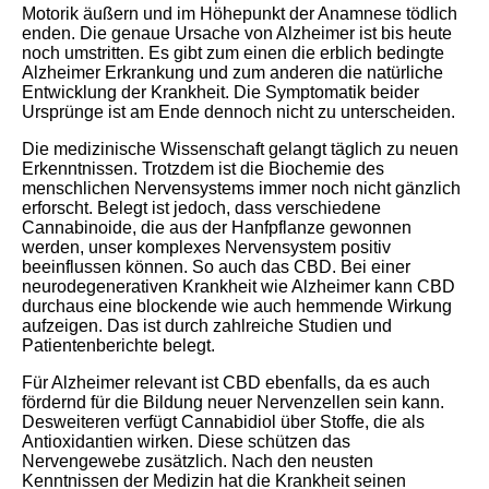
Motorik äußern und im Höhepunkt der Anamnese tödlich
enden. Die genaue Ursache von Alzheimer ist bis heute
noch umstritten. Es gibt zum einen die erblich bedingte
Alzheimer Erkrankung und zum anderen die natürliche
Entwicklung der Krankheit. Die Symptomatik beider
Ursprünge ist am Ende dennoch nicht zu unterscheiden.
Die medizinische Wissenschaft gelangt täglich zu neuen
Erkenntnissen. Trotzdem ist die Biochemie des
menschlichen Nervensystems immer noch nicht gänzlich
erforscht. Belegt ist jedoch, dass verschiedene
Cannabinoide, die aus der Hanfpflanze gewonnen
werden, unser komplexes Nervensystem positiv
beeinflussen können. So auch das CBD. Bei einer
neurodegenerativen Krankheit wie Alzheimer kann CBD
durchaus eine blockende wie auch hemmende Wirkung
aufzeigen. Das ist durch zahlreiche Studien und
Patientenberichte belegt.
Für Alzheimer relevant ist CBD ebenfalls, da es auch
fördernd für die Bildung neuer Nervenzellen sein kann.
Desweiteren verfügt Cannabidiol über Stoffe, die als
Antioxidantien wirken. Diese schützen das
Nervengewebe zusätzlich. Nach den neusten
Kenntnissen der Medizin hat die Krankheit seinen