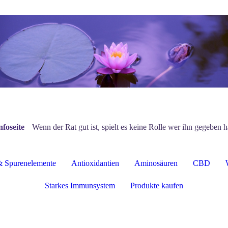
nfoseite
Wenn der Rat gut ist, spielt es keine Rolle wer ihn gegeben h
& Spurenelemente
Antioxidantien
Aminosäuren
CBD
Starkes Immunsystem
Produkte kaufen