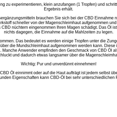
ng zu experimentieren, klein anzufangen (1 Tropfen) und schr
Ergebnis erhält.
ergänzungsmitteln brauchen Sie sich bei der CBD Einnahme nic
kstoff
schneller von der Magenschleimhaut aufgenommen und 
 CBD nüchtern eingenommen Ihren Magen schädigt. Das Öl ist g
nichts dagegen, die Einnahme auf die Mahlzeiten zu legen.
nommen. Das bedeutet es werden einige Tropfen unter die Zunge
über die Mundschleimhaut aufgenommen werden kann. Diese is
ann. Manche Anwender empfinden den Geschmack von CBD Öl al
schluckt und dadurch etwas langsamer über die Magenschleimhau
Wichtig: Pur und unverdünnt einnehmen!
BD Öl einnimmt oder auf die Haut aufträgt ist jedem selbst üb
sunden Eigenschaften kann CBD-Öl bei sehr unterschiedliche