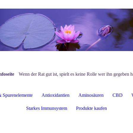
nfoseite
Wenn der Rat gut ist, spielt es keine Rolle wer ihn gegeben h
& Spurenelemente
Antioxidantien
Aminosäuren
CBD
Starkes Immunsystem
Produkte kaufen