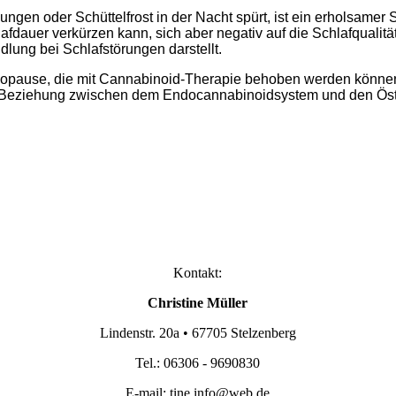
ngen oder Schüttelfrost in der Nacht spürt, ist ein erholsamer
lafdauer verkürzen kann, sich aber negativ auf die Schlafquali
lung bei Schlafstörungen darstellt.
nopause, die mit Cannabinoid-Therapie behoben werden können
die Beziehung zwischen dem Endocannabinoidsystem und den Ös
Kontakt:
Christine Müller
Lindenstr. 20a • 67705 Stelzenberg
Tel.: 06306 - 9690830
E-mail:
tine.info@web.de