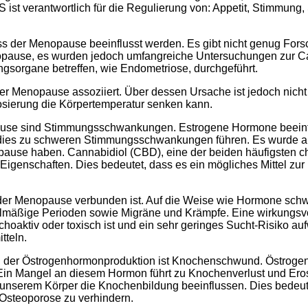
 ist verantwortlich für die Regulierung von: Appetit, Stimmung
ess der Menopause beeinflusst werden. Es gibt nicht genug Fo
pause, es wurden jedoch umfangreiche Untersuchungen zur C
ngsorgane betreffen, wie Endometriose, durchgeführt.
r Menopause assoziiert. Über dessen Ursache ist jedoch nicht v
osierung die Körpertemperatur senken kann.
use sind Stimmungsschwankungen. Estrogene Hormone beeinflu
dies zu schweren Stimmungsschwankungen führen. Es wurde auc
pause haben. Cannabidiol (CBD), eine der beiden häufigsten 
e Eigenschaften. Dies bedeutet, dass es ein mögliches Mittel
 der Menopause verbunden ist. Auf die Weise wie Hormone sch
mäßige Perioden sowie Migräne und Krämpfe. Eine wirkungsvol
hoaktiv oder toxisch ist und ein sehr geringes Sucht-Risiko aufwe
tteln.
g der Östrogenhormonproduktion ist Knochenschwund. Östrogen 
n Mangel an diesem Hormon führt zu Knochenverlust und Erosi
 unserem Körper die Knochenbildung beeinflussen. Dies bedeut
 Osteoporose zu verhindern.