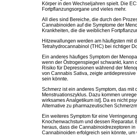
Körper in den Wechseljahren spielt. Die ECS
Fortpflanzungsorgane und vieles mehr.
All dies sind Bereiche, die durch den Proz
Cannabinoiden auf die Symptome der Meno
Krankheiten, die die weiblichen Fortpflanzu
Hitzewallungen werden am häufigsten mit de
Tetrahydrocannabinol (THC) bei richtiger D
Ein anderes häufiges Symptom der Menopa
wenn der Östrogenspiegel schwankt, kann 
Risiko für Depressionen während der Meno
von Cannabis Sativa, zeigte antidepressiv
sein könnte.
Schmerz ist ein anderes Symptom, das mit
Menstruationszyklus. Dazu kommen unregel
wirksames Analgetikum ist]. Da es nicht psyc
Alternative zu pharmazeutischen Schmerzmi
Ein weiteres Symptom für eine Verringerun
Knochenwachstum und dessen Reparatur. Ei
heraus, dass die Cannabinoidrezeptoren in
Cannabinoiden erfolgreich sein könnte, um